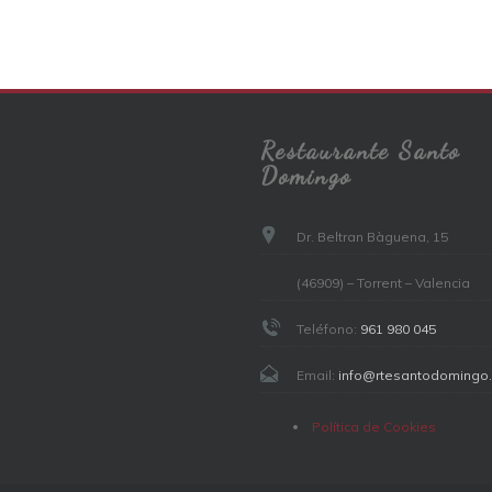
Restaurante Santo
Domingo
Dr. Beltran Bàguena, 15
(46909) – Torrent – Valencia
Teléfono:
961 980 045
Email:
info@rtesantodomingo
Política de Cookies